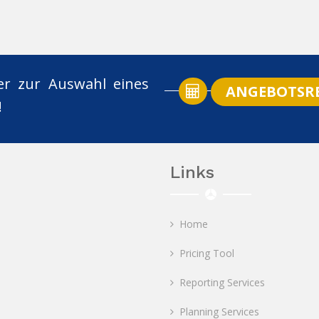
er zur Auswahl eines
ANGEBOTSR
!
Links
Home
Pricing Tool
Reporting Services
Planning Services